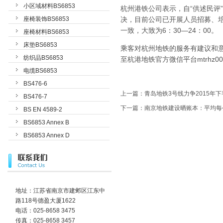
小区域材料BS6853
杭州港铁公司表示，自“供述民评”
座椅装饰BS6853
决，目前公司已开展人员招募、
一致，大致为6：30—24：00。
座椅材料BS6853
床垫BS6853
乘客对杭州地铁的服务有建议和意
纺织品BS6853
至杭港地铁官方微信平台mtrhz00
电缆BS6853
BS476-6
上一篇：
青岛地铁3号线力争2015年
BS476-7
下一篇：
南京地铁建设晒账本：平均每
BS EN 4589-2
BS6853 Annex B
BS6853 Annex D
地址：江苏省南京市建邺区江东中
路118号德盈大厦1622
电话：025-8658 3475
传真：025-8658 3457