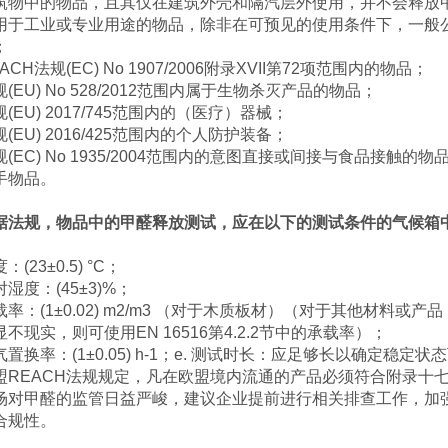
筑物中的物品，且其仅在建筑外壳和隔汽层外使用，并不会释放
用于工业或专业用途的物品，除非在可预见的使用条件下，一般
；
ACH法规(EC) No 1907/2006附录XVII第72项范围内的物品；
规(EU) No 528/2012范围内属于生物杀灭产品的物品；
(EU) 2017/745范围内的（医疗）器械；
(EU) 2016/425范围内的个人防护装备；
规(EC) No 1935/2004范围内的意图直接或间接与食品接触的物
手物品。
据法规，物品中的甲醛释放测试，应在以下的测试条件的气候箱
：(23±0.5) °C；
湿度：(45±3)%；
载率：(1±0.02) m2/m3 （对于木质板材）（对于其他材料
显不现实，则可使用EN 16516第4.2.2节中的承载率）；
气置换率：(1±0.05) h-1；e. 测试时长：应足够长以确定稳
盟REACH法规规定，凡在欧盟境内流通的产品必须符合附录十
场对甲醛的监管日益严峻，建议企业提前进行相关排查工作，加
合规性。