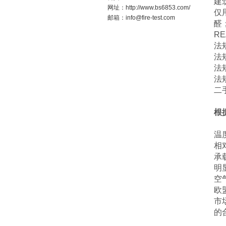
建
网址：http://www.bs6853.com/
仅
邮箱：info@fire-test.com
醛
RE
法
法规
法规
法
二
根
温度
相对
承
明
空
欧
市
的