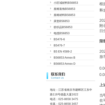
小区域材料BS6853
根
座椅装饰BS6853
释放
座椅材料BS6853
20
床垫BS6853
附
纺织品BS6853
日
电缆BS6853
BS476-6
限
BS476-7
2
BS EN 4589-2
放
BS6853 Annex B
BS6853 Annex D
0.
0.
上
地址：江苏省南京市建邺区江东中
路118号德盈大厦1622
当
电话：025-8658 3475
在
传真：025-8658 3457