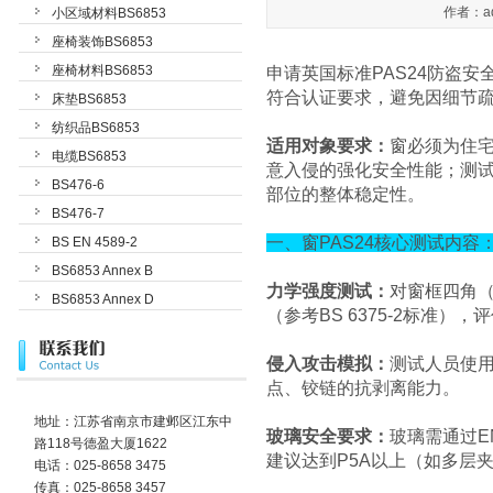
作者：ad
小区域材料BS6853
座椅装饰BS6853
座椅材料BS6853
申请英国标准PAS24防盗
符合认证要求，避免因细节
床垫BS6853
纺织品BS6853
适用对象要求：
窗必须为住
电缆BS6853
意入侵的强化安全性能；测试
BS476-6
部位的整体稳定性。
BS476-7
一、窗PAS24核心测试内容
BS EN 4589-2
BS6853 Annex B
力学强度测试：
对窗框四角（
BS6853 Annex D
（参考BS 6375-2标准）
侵入攻击模拟：
测试人员使用
点、铰链的抗剥离能力。
地址：江苏省南京市建邺区江东中
玻璃安全要求：
玻璃需通过E
路118号德盈大厦1622
建议达到P5A以上（如多层
电话：025-8658 3475
传真：025-8658 3457