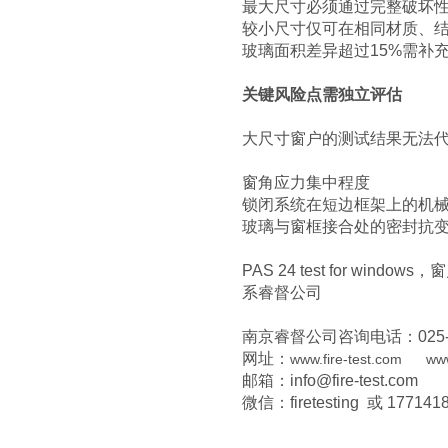
最大尺寸必须通过完整破坏
较小尺寸仅可在相同材质、
玻璃面积差异超过15%需补
关键风险点需独立评估
大尺寸窗户的测试结果无法
窗角应力集中程度
锁闭系统在短边框架上的机
玻璃与窗框接合处的密封抗
PAS 24 test for 
系睿督公司
南京睿督公司咨询电话：025-8658
网址：
www.fire-test.com
www
邮箱：info@fire-test.com
微信：firetesting 或 177141
…