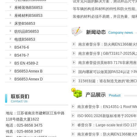
试常见问题的解决方案，测试样品尺寸周
座椅装饰BS6853
等车辆的构造和材料的特性和防火性能
座椅材料BS6853
装修的材料必须不易燃，并且热量、烟和有
床垫BS6853
纺织品BS6853
电缆BS6853
南京睿督分享：防火阀EN1366耐火性
BS476-6
南京睿督分享 | GB/T31817-2025风力
BS476-7
南京睿督提供英标BS 7176非家用座
BS EN 4589-2
BS6853 Annex B
国内哪家可以做英国PAS24认证？PAS
具体用途)-天花板类，墙类，地板类，电
火焰传播指数测试，BS476-7火焰蔓延等级测
BS6853 Annex D
315特别篇：谁在制造无效的“欧洲CE证
南京睿督分享：EN14351-1 Roof
地址：江苏省南京市建邺区江东中路
ISO 9001:2026新版标准将于202
118号德盈大厦1622
睿督分享：Large-scale test ISO 1
电话：025-8658 3475
传真：025-8658 3457
南京睿督分享：防火阀EN1366耐火