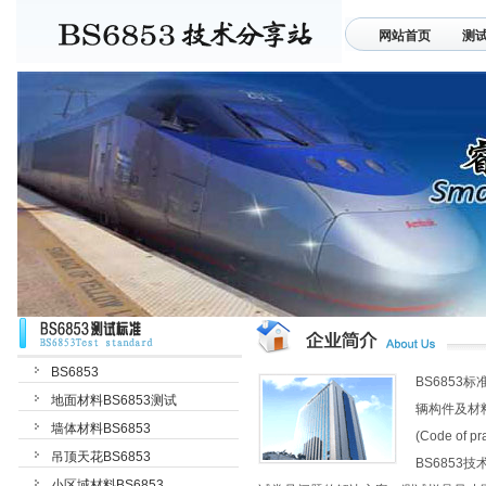
网站首页
测
联系我们
BS6853
BS685
地面材料BS6853测试
辆构件及材
墙体材料BS6853
(Code of pra
吊顶天花BS6853
BS685
小区域材料BS6853